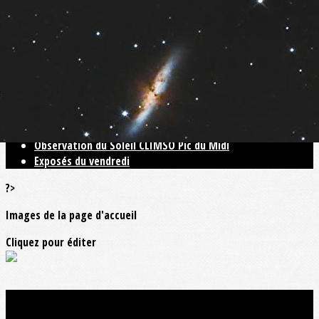
Exporter les lignes sélectionnées
Exporter toutes les colonnes
Exporter uniquement les colonnes affichées
Menu
<
>
Blog N31
Observation du Soleil CLIMSO Pic du Midi
Exposés du vendredi
?>
Images de la page d'accueil
Cliquez pour éditer
Ajoutez un logo, un bouton, des réseaux sociaux