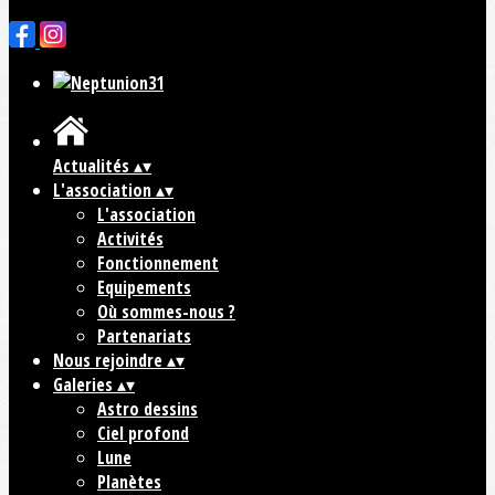
Cliquez pour éditer
Actualités
▴
▾
L'association
▴
▾
L'association
Activités
Fonctionnement
Equipements
Où sommes-nous ?
Partenariats
Nous rejoindre
▴
▾
Galeries
▴
▾
Astro dessins
Ciel profond
Lune
Planètes