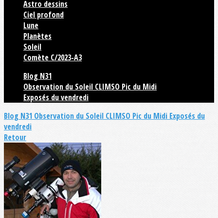
Astro dessins
Ciel profond
Lune
Planètes
Soleil
Comète C/2023-A3
Blog N31
Observation du Soleil CLIMSO Pic du Midi
Exposés du vendredi
Blog N31
Observation du Soleil CLIMSO Pic du Midi
Exposés du
vendredi
Retour