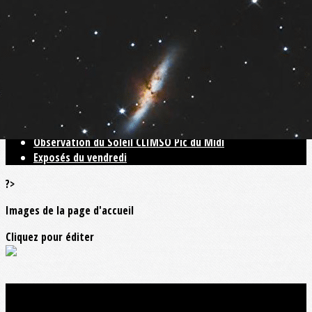
Exporter les lignes sélectionnées
Exporter toutes les colonnes
Exporter uniquement les colonnes affichées
Menu
<
>
Blog N31
Observation du Soleil CLIMSO Pic du Midi
Exposés du vendredi
?>
Images de la page d'accueil
Cliquez pour éditer
Ajoutez un logo, un bouton, des réseaux sociaux