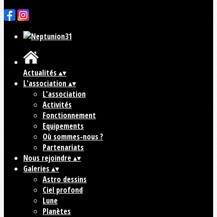
Cliquez pour éditer
Actualités
▴
▾
L'association
▴
▾
L'association
Activités
Fonctionnement
Equipements
Où sommes-nous ?
Partenariats
Nous rejoindre
▴
▾
Galeries
▴
▾
Astro dessins
Ciel profond
Lune
Planètes